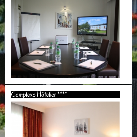
Situé à 1h30 de Paris par l’autoroute A13, très facile
d’accès, le complexe hôtelier La Bertelière est situé aux
Complexe Hôtelier ****
portes de Rouen, à Saint Martin du Vivier. Nous vous
proposons des prestations haut de gamme, avec de
nombreuses formules clé en main, dans un cadre
verdoyant, calme, arboré et fleuri.